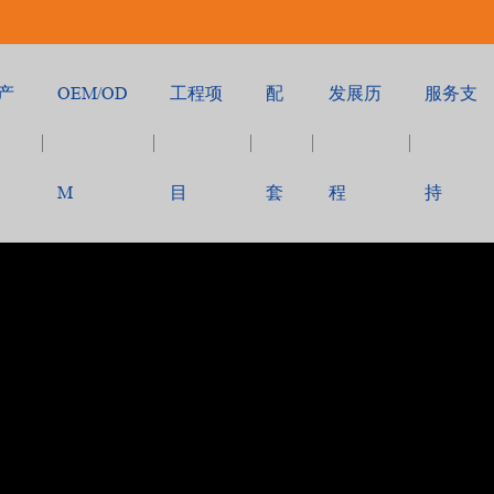
产
OEM/OD
工程项
配
发展历
服务支
M
目
套
程
持