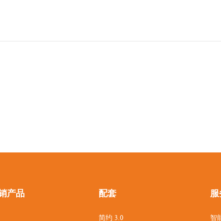
销产品
配套
服
简约 3.0
智